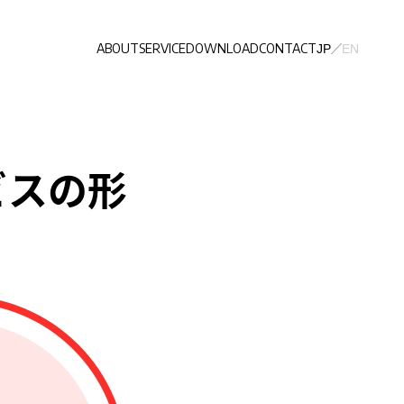
ABOUT
SERVICE
DOWNLOAD
CONTACT
JP
EN
ビスの形