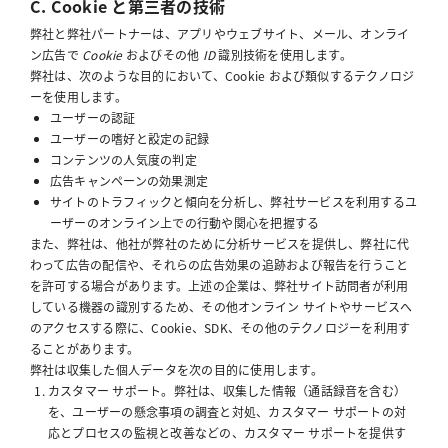
C. Cookie と第三者の技術
弊社と弊社パートナーは、アプリやウェブサイト、メール、オンライ
ン広告で
Cookie
およびその他
ID
識別技術を使用します。
弊社は、次のような目的において、Cookie および類似するテクノロジ
ーを使用します。
ユーザーの認証
ユーザーの嗜好と設定の記録
コンテンツの人気度の判定
広告キャンペーンの効果測定
サイトのトラフィックと傾向を分析し、弊社サービスを利用するユ
ーザーのオンライン上での行動や関心を把握する
また、弊社は、他社が弊社のために分析サービスを提供し、弊社に代
わって広告の配信や、それらの広告効果の追跡および報告を行うこと
を許可する場合があります。上述の企業は、弊社サイト訪問者が利用
している機器の識別するため、その他オンライン サイトやサービスへ
のアクセスする際に、Cookie、SDK、その他のテクノロジーを利用す
ることがあります。
弊社は収集した個人データを次の目的に使用します。
カスタマー サポート。弊社は、収集した情報（通話録音を含む）
を、ユーザーの懸念事項の調査と対処、カスタマー サポートの対
応とプロセスの監視と改善などの、カスタマー サポートを提供す